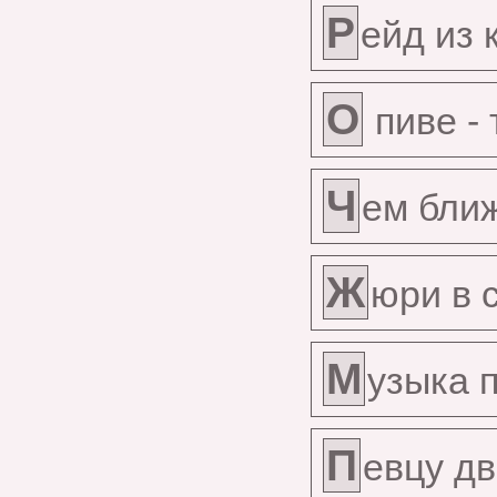
Р
ейд из 
О
пиве -
Ч
ем ближ
Ж
юри в 
М
узыка 
П
евцу дв