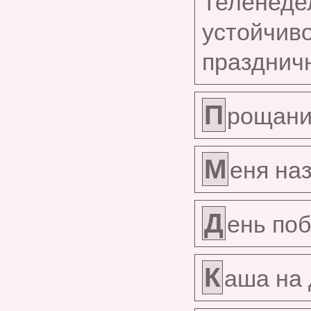
Теленед
устойчив
празднич
П
рощани
М
еня на
Д
ень поб
К
аша на