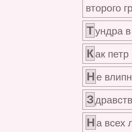
второго г
Т
ундра в
К
ак петр
Н
е влипн
З
дравств
Н
а всех 