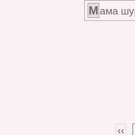
М
ама шу
‹‹