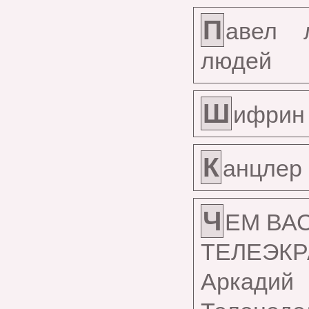
П
авел 
людей
Ш
ифрин 
К
анцлер 
Ч
ЕМ ВА
ТЕЛЕЭК
Аркадий