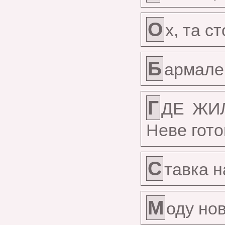
О
х, та с
Б
армале
Г
ДЕ ЖИ
Неве гото
С
тавка н
М
оду но