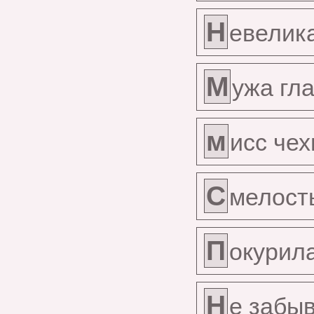
Н
евелика
М
ужа гл
м
исс чех
С
мелост
П
окурил
Н
е забыв