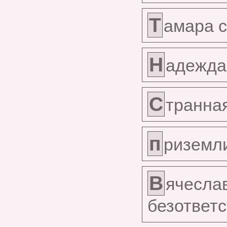
Т
амара с
Н
адежда 
С
транна
п
риземл
В
ячес
безответс