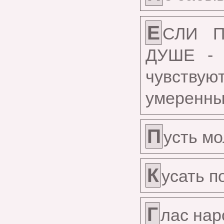
Е
СЛИ 
ДУШЕ - 
чувств
умеренны
П
усть мо
К
усать п
Г
лас нар