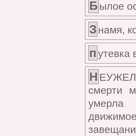
Б
ылое о
З
намя, к
п
утевка 
Н
ЕУЖЕ
смерти м
умерла 
движимо
завещание