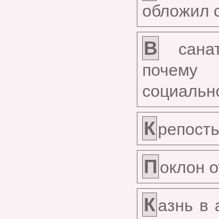
обложил 
В
санат
почему
социальн
К
репость
П
оклон 
К
азнь в 