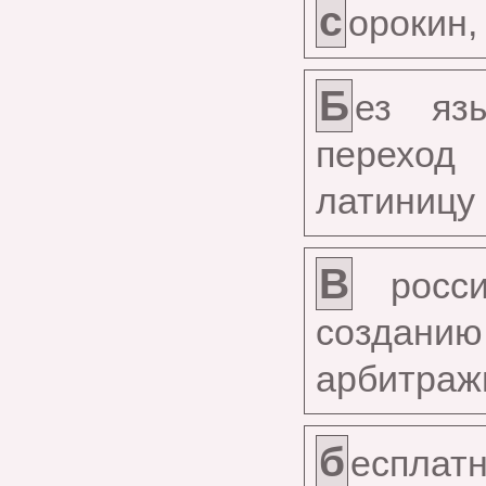
с
орокин,
Б
ез яз
переход
латиницу
В
росси
создани
арбитраж
б
есплат