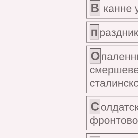
В
канне 
п
раздник
О
пален
смерше
сталинско
С
олдатс
фронтово