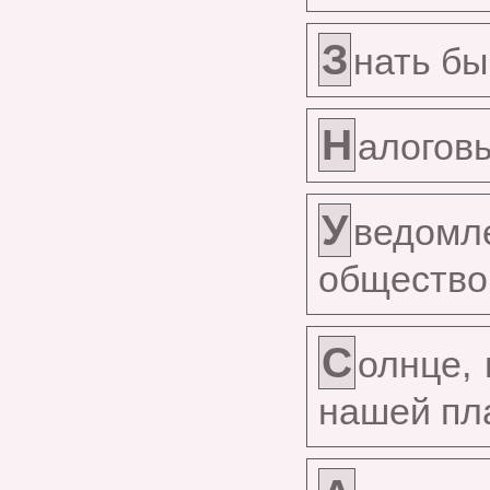
З
нать бы
Н
алогов
У
ведомл
общество
С
олнце, 
нашей пл