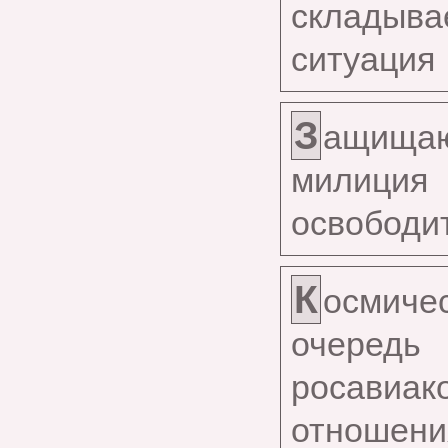
складыв
ситуация
З
ащищаю
милиция
освободит
К
осмиче
очередь
росави
отношени