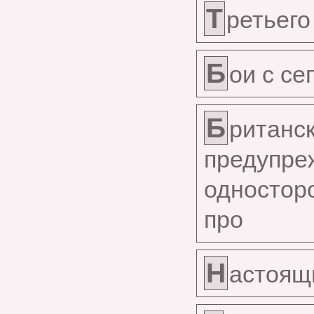
Т
ретьего
Б
ои с с
Б
ритан
преду
одностор
про
Н
астоящ