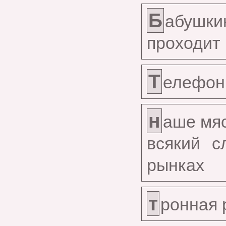
Б
абушки
проходит 
Т
елефон
н
аше мяс
всякий с
рынках
т
ронная 