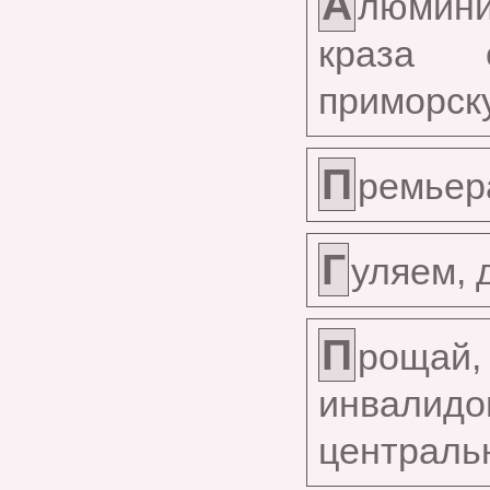
А
люмин
краза 
приморск
П
ремьера
Г
уляем, 
П
рощай
инвал
централь