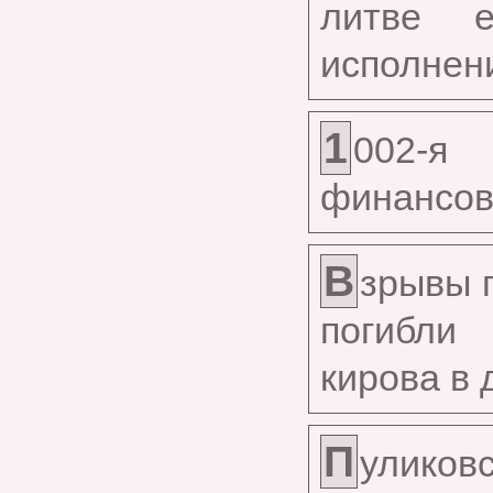
литве 
исполнен
1
002-я
финансов
В
зрывы 
погибли
кирова в 
П
улико