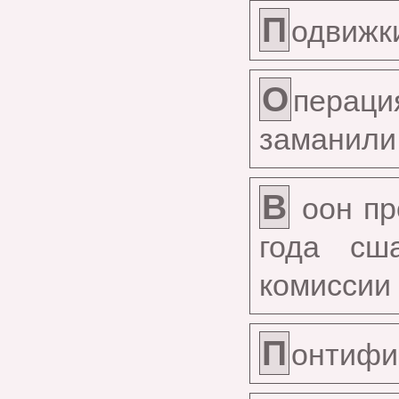
П
одвижк
О
пераци
заманили 
В
оон пр
года сш
комиссии
П
онтифи