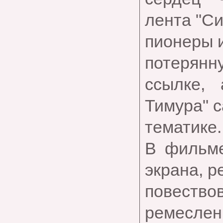
лента "Си
пионеры и
потерянн
ссылке,
Тимура" с
тематике.
В фильме
экрана, р
повест
ремесленн