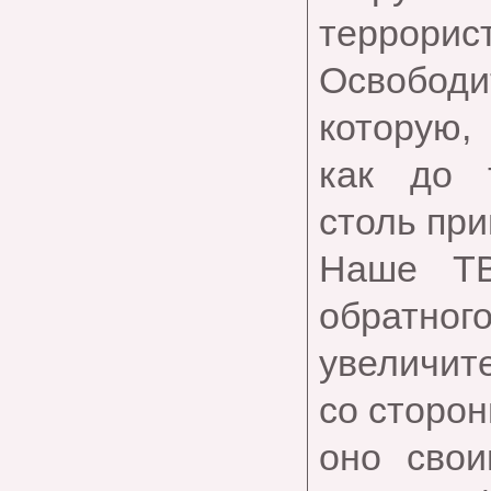
терро
Освобо
которую,
как до т
столь при
Наше ТВ
обратного
увеличит
со сторо
оно сво