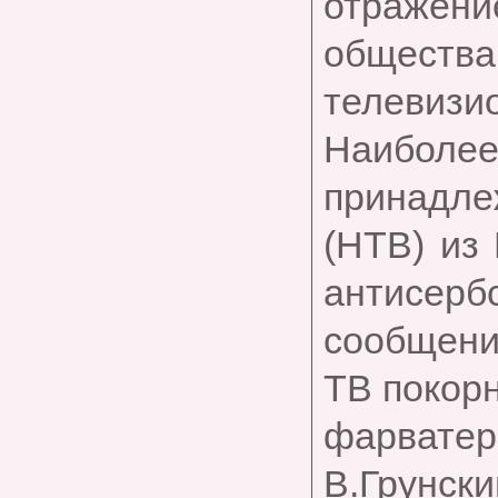
отражени
обществ
телевизи
Наиболее
принадле
(НТВ) из
антисерб
сообщени
ТВ покорн
фарвате
В.Грунски