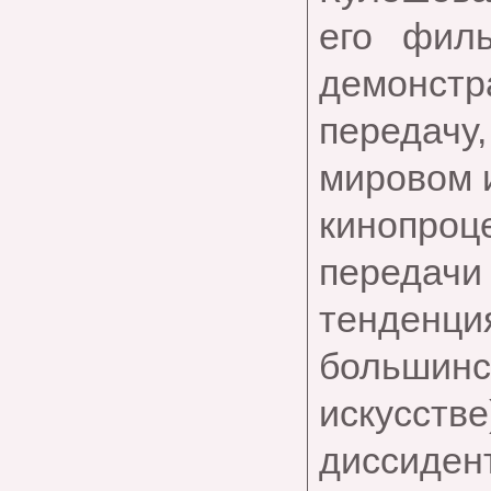
его филь
демонстр
передачу
мировом 
кинопроц
передачи 
тенденц
большинс
искусст
диссидент