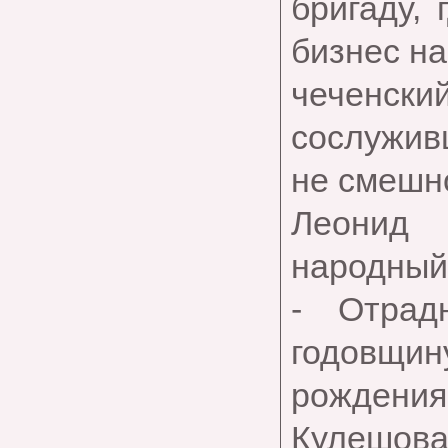
бригаду,
бизнес на
чеченск
сослуживц
не смешно
Леонид
народный 
- Отрад
годовщину
рождени
Кулешова