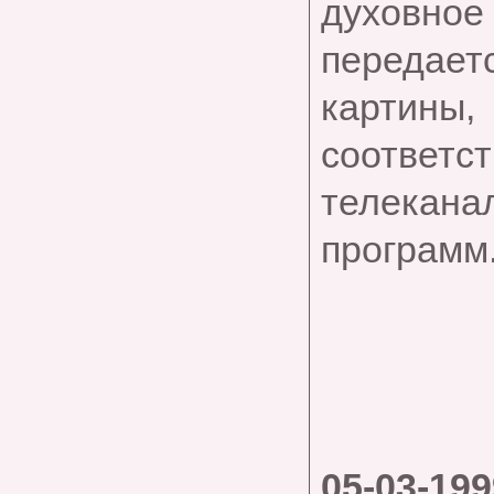
духовн
передаетс
картины
соответс
телекана
программ
05-03-199