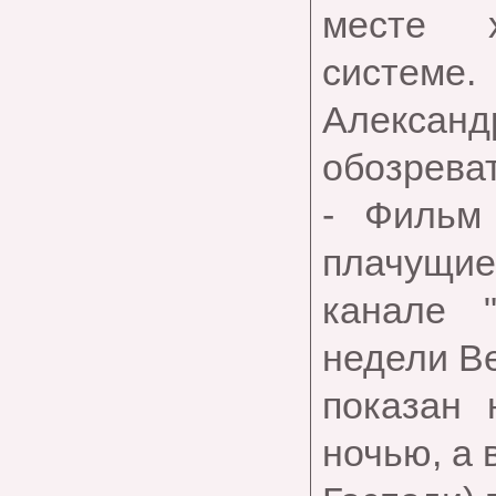
месте х
системе.
Алексан
обозреват
- Фильм
плачущие
канале 
недели Ве
показан 
ночью, а 