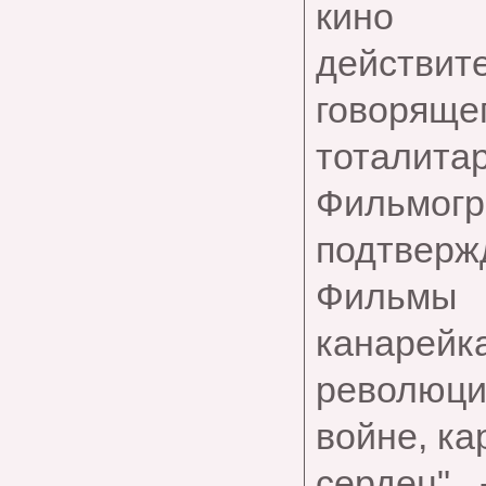
кино 
действит
говорящ
тоталита
Фильм
подтвержд
Фильмы 
канарейка
революци
войне, ка
сердец" 