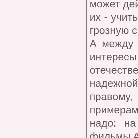
может де
их - учит
грозную с
А между 
интересы
отечеств
надежной
правому
примерам
надо: н
фильмы А