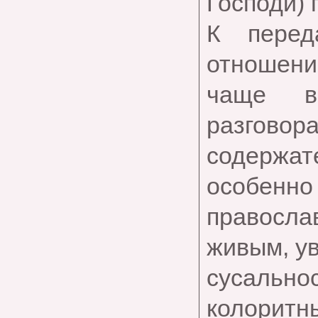
Господи) 
К перед
отношени
чаще вс
разговора,
содержа
особенно 
правосл
живым, ув
сусальн
колоритн