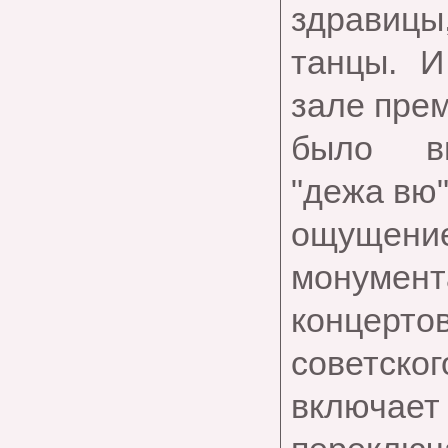
здравицы,
танцы. И
зале прем
было вп
"дежа вю"
ощущени
монумент
концерто
советског
включает