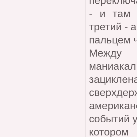
переключа
- и там
третий - 
пальцем ч
Между 
маниакал
зацикле
сверхдер
американ
событий у
котором