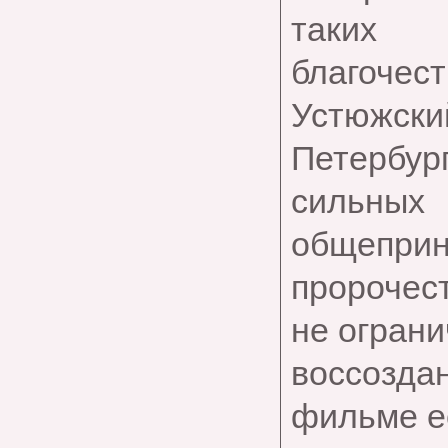
таких п
благочест
Устюжск
Петербур
сильны
общеприн
пророчес
не огран
воссозд
фильме е