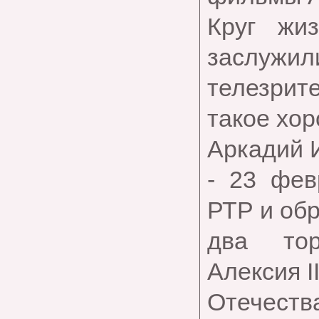
Круг жи
заслужил
телезрит
такое хор
Аркадий 
- 23 фев
РТР и обр
два тор
Алексия I
Отечест