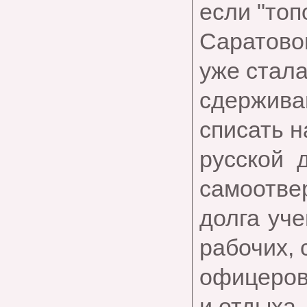
если "топ
Саратово
уже стал
сдержив
списать н
русской 
самоотве
долга уче
рабочих, 
офицеров
и отдыха,