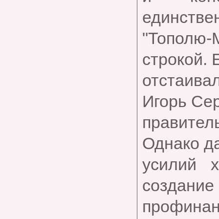
единстве
"Тополю-
строкой. 
отстаива
Игорь Се
правите
Однако д
усилий 
создание
профинан