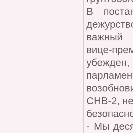
В поста
дежурство
важный 
вице-пре
убежде
парламен
возобно
СНВ-2, не
безопасн
- Мы дес