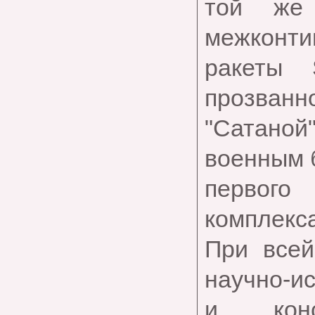
той же
межконти
ракеты 
прозванн
"Сатано
военным 
первог
комплекса
При всей
научно-и
и конс