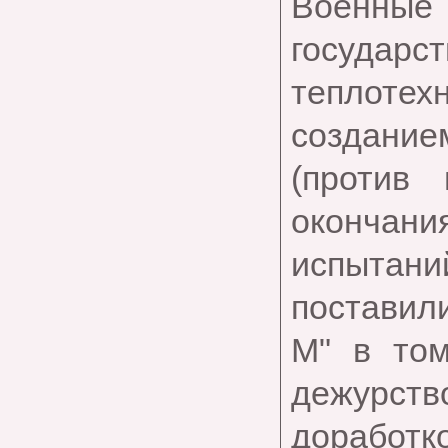
Военные
государст
теплот
созданием
(против
окончания
испытан
поставили
М" в том
дежурств
доработ