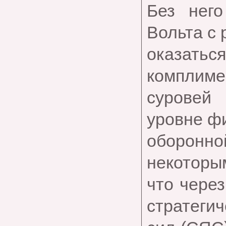
Без нег
Вольта с 
оказа
комплимен
суровей
уровне ф
оборон
некоторы
что через
стратеги