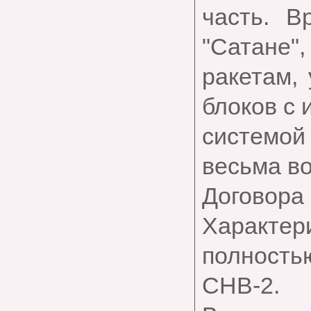
часть. В
"Сатане"
ракетам,
блоков с
системой
весьма в
Договор
Характери
полност
СНВ-2.