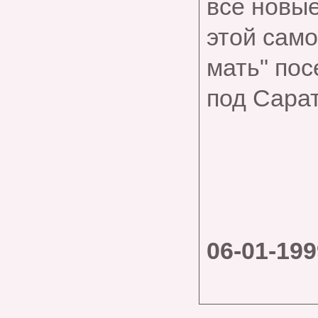
все новы
этой само
мать" пос
под Сара
06-01-199