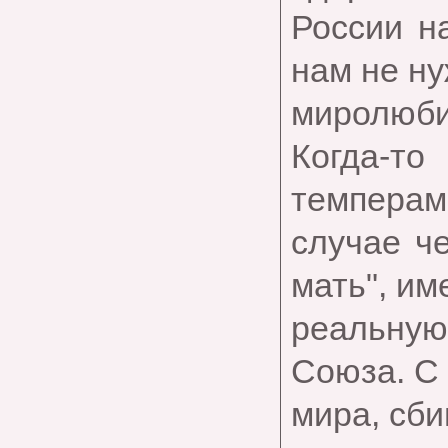
России н
нам не ну
миролюби
Когда-
темперам
случае че
мать", им
реальну
Союза. С 
мира, сби