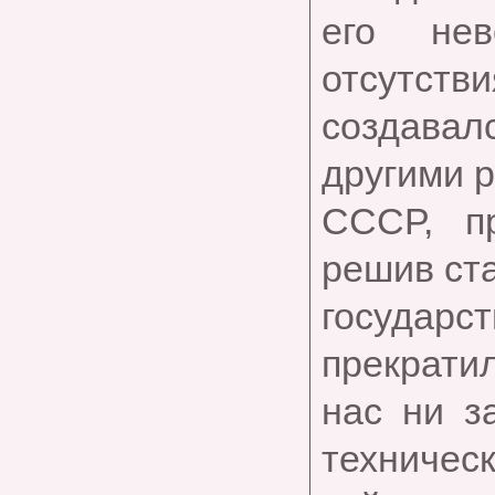
его нев
отсутстви
создавал
другими 
СССР, п
решив ст
государс
прекратил
нас ни з
техничес