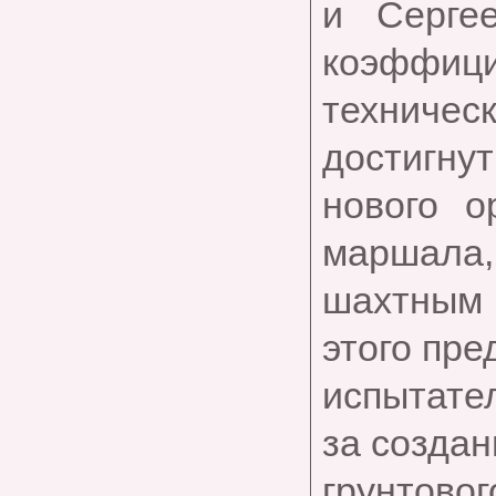
и Серге
коэффици
технич
достигну
нового о
маршала,
шахтным 
этого пре
испытате
за создан
грунтовог