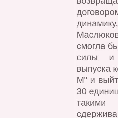
возвраща
договоро
динамику,
Маслюков.
смогла б
силы и 
выпуска к
М" и выйт
30 едини
такими
сдержива