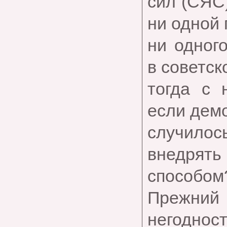
сил (СЯС)
ни одной 
ни одног
в советск
тогда с 
если демо
случилос
внедрять
способом
Прежний
негодност