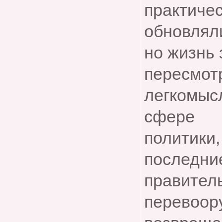
практичес
обновлял
но жизнь 
перес
легкомыс
сфере 
политики,
после
правител
перево