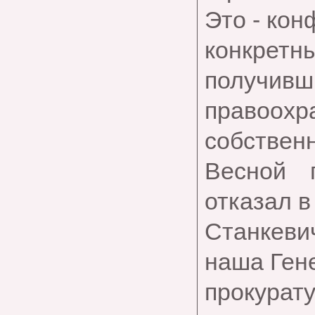
Это - кон
конкре
получивш
правоох
собственн
Весной 
отказал в
Станкеви
наша Ген
прокурату