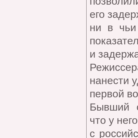
позволил
его заде
ни в чьи
показате
и задержа
Режиссе
нанести 
первой во
Бывший с
что у нег
с россий