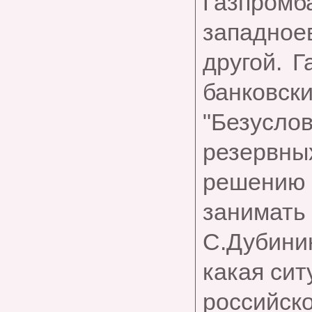
Газпром
западноев
другой. 
банковски
"Безуслов
резервны
решению
занимать 
С.Дубини
какая сит
россий