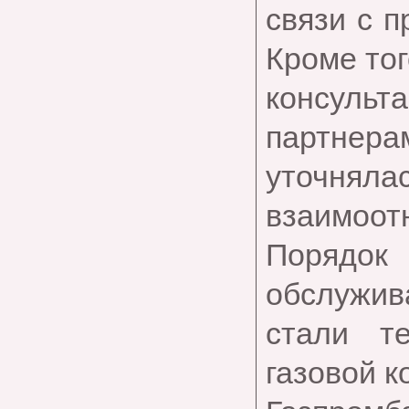
связи с 
Кроме тог
консуль
партнерам
уточ
взаимоот
Порядо
обслужив
стали т
газовой к