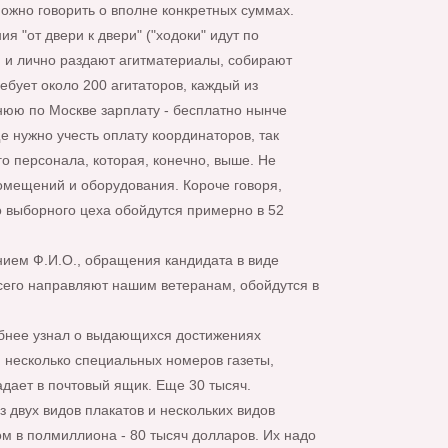
можно говорить о вполне конкретных суммах.
я "от двери к двери" ("ходоки" идут по
 и лично раздают агитматериалы, собирают
ебует около 200 агитаторов, каждый из
нюю по Москве зарплату - бесплатно нынче
е нужно учесть оплату координаторов, так
го персонала, которая, конечно, выше. Не
омещений и оборудования. Короче говоря,
о выборного цеха обойдутся примерно в 52
нием Ф.И.О., обращения кандидата в виде
сего направляют нашим ветеранам, обойдутся в
бнее узнал о выдающихся достижениях
я несколько специальных номеров газеты,
адает в почтовый ящик. Еще 30 тысяч.
з двух видов плакатов и нескольких видов
м в полмиллиона - 80 тысяч долларов. Их надо