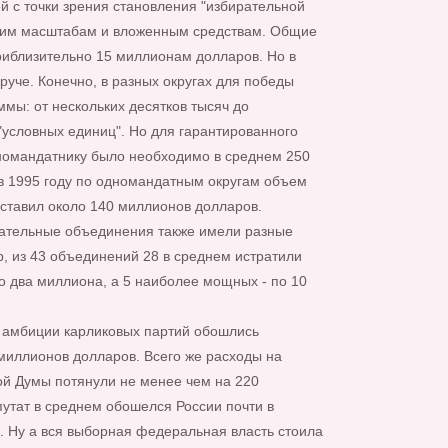
й с точки зрения становления "избирательной
воим масштабам и вложенным средствам. Общие
иблизительно 15 миллионам долларов. Но в
руче. Конечно, в разных округах для победы
мы: от нескольких десятков тысяч до
"условных единиц". Но для гарантированного
номандатнику было необходимо в среднем 250
 в 1995 году по одномандатным округам объем
оставил около 140 миллионов долларов.
ательные объединения также имели разные
, из 43 объединений 28 в среднем истратили
по два миллиона, а 5 наиболее мощных - по 10
 амбиции карликовых партий обошлись
 миллионов долларов. Всего же расходы на
й Думы потянули не менее чем на 220
утат в среднем обошелся России почти в
 Ну а вся выборная федеральная власть стоила