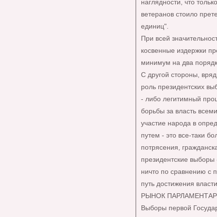
наглядности, что толь
ветеранов стоило прет
единиц".
При всей значительност
косвенные издержки пр
минимум на два поряд
С другой стороны, вря
роль президентских выб
- либо легитимный про
борьбы за власть всеми
участие народа в опре
путем - это все-таки б
потрясения, гражданск
президентские выборы 
ничто по сравнению с 
путь достижения власти.
РЫНОК ПАРЛАМЕНТАР
Выборы первой Государ