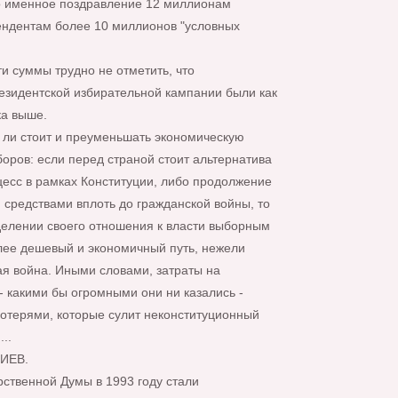
ко именное поздравление 12 миллионам
ендентам более 10 миллионов "условных
и суммы трудно не отметить, что
езидентской избирательной кампании были как
ка выше.
д ли стоит и преуменьшать экономическую
оров: если перед страной стоит альтернатива
цесс в рамках Конституции, либо продолжение
 средствами вплоть до гражданской войны, то
делении своего отношения к власти выборным
олее дешевый и экономичный путь, нежели
ая война. Иными словами, затраты на
- какими бы огромными они ни казались -
потерями, которые сулит неконституционный
..
ИЕВ.
ственной Думы в 1993 году стали