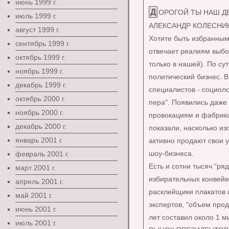
июнь 1999 г.
ДОРОГОЙ ТЫ НАШ Д
июль 1999 г.
АЛЕКСАНДР КОЛЕСНИ
август 1999 г.
Хотите быть избранным
сентябрь 1999 г.
отвечает реалиям выбор
октябрь 1999 г.
только в нашей). По су
ноябрь 1999 г.
политический бизнес. В
декабрь 1999 г.
специалистов - социоло
октябрь 2000 г.
пера". Появились даже
ноябрь 2000 г.
провокациям и фабрик
декабрь 2000 г.
показали, насколько и
январь 2001 г.
активно продают свои у
шоу-бизнеса.
февраль 2001 г.
Есть и сотни тысяч "ря
март 2001 г.
избирательных конвейер
апрель 2001 г.
расклейщики плакатов и
май 2001 г.
экспертов, "объем прод
июнь 2001 г.
лет составил около 1 
июль 2001 г.