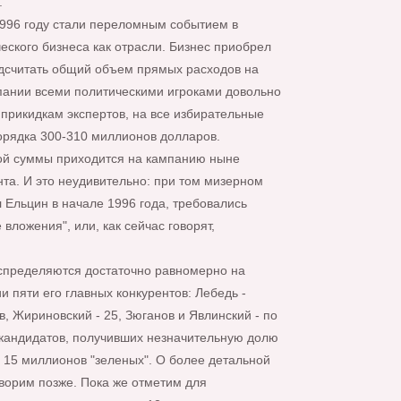
.
996 году стали переломным событием в
ского бизнеса как отрасли. Бизнес приобрел
дсчитать общий объем прямых расходов на
ании всеми политическими игроками довольно
 прикидкам экспертов, на все избирательные
рядка 300-310 миллионов долларов.
ой суммы приходится на кампанию ныне
та. И это неудивительно: при том мизерном
 Ельцин в начале 1996 года, требовались
вложения", или, как сейчас говорят,
спределяются достаточно равномерно на
 пяти его главных конкурентов: Лебедь -
, Жириновский - 25, Зюганов и Явлинский - по
 кандидатов, получивших незначительную долю
в 15 миллионов "зеленых". О более детальной
оворим позже. Пока же отметим для