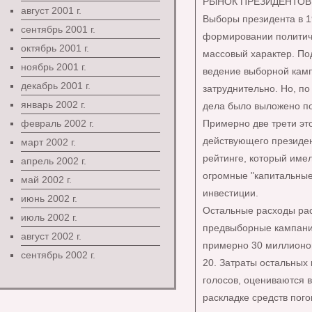
РЫНОК ПРЕЗИДЕНТОВ
август 2001 г.
Выборы президента в 1
сентябрь 2001 г.
формировании политиче
октябрь 2001 г.
массовый характер. По
ноябрь 2001 г.
ведение выборной камп
декабрь 2001 г.
затруднительно. Но, по
январь 2002 г.
дела было выложено по
февраль 2002 г.
Примерно две трети эт
действующего президен
март 2002 г.
рейтинге, который имел
апрель 2002 г.
огромные "капитальные 
май 2002 г.
инвестиции.
июнь 2002 г.
Остальные расходы ра
июль 2002 г.
предвыборные кампании
август 2002 г.
примерно 30 миллионов
сентябрь 2002 г.
20. Затраты остальных
голосов, оцениваются 
раскладке средств пог