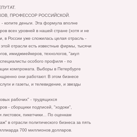
ЕПУТАТ.
КОВ, ПРОФЕССОР РОССИЙСКОЙ.
 - копите деньги. Эта формула вполне
ов всех уровней в нашей стране (хотя и не
ти, в России уже сложилась целая отрасль -
 этой отрасли есть известные фирмы, тысячи
гов, имиджмейкеров, технологов, "акул
 специалисты особого профиля - по
ации компромата. Выборы в Петербурге
зощренно они работают. В этом бизнесе
слуги и газеты, и телевидение, и звезды
довых рабочих" - трудящихся
ов - сборщики подписей, "ходоки",
 листовок, пикетчики... По оценкам
аж" в отрасли политического бизнеса за пять
миллиарда 700 миллионов долларов.