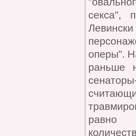
"овальног
секса", 
Левински 
персона
оперы". Н
раньше 
сенаторы
считающ
травмиров
равно 
количеств