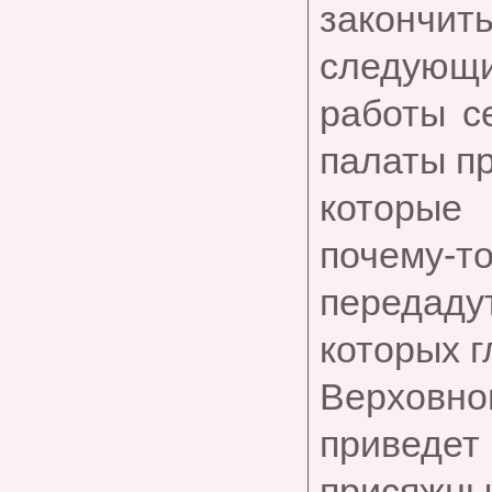
закончи
следующи
работы с
палаты п
которые
почему-т
передаду
которых г
Верховн
приведет 
присяжны