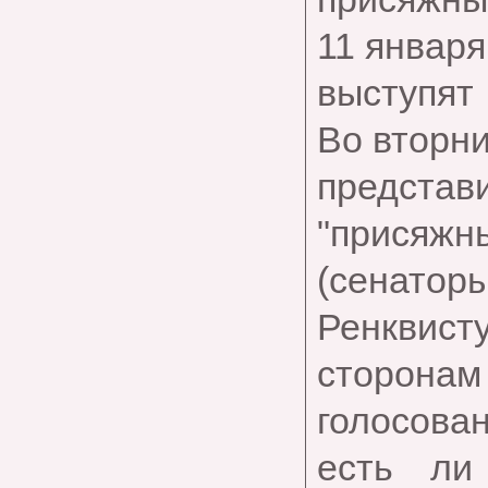
11 января
выступят
Во вторн
предста
"присяжн
(сенатор
Ренквист
сторонам 
голосован
есть ли