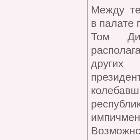
Между те
в палате
Том Ди
располаг
других
президент
колеба
республи
импичмен
Возмож