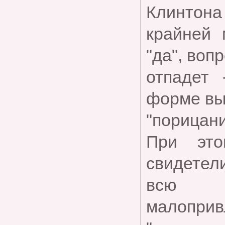
Клинтона 
крайней 
"да", воп
отпадет 
форме вы
"порицани
При это
свидетели
всю с
малопри