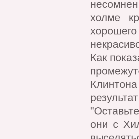
несомнен
холме кр
хорошего
некрасиво
Как показ
промежу
Клинтона
результ
"Оставьте
они с Хи
выселятьс