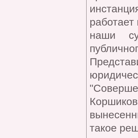
инстанц
работает 
наши су
публичног
Представ
юридичес
"Совер
Коршикова
вынесенн
такое ре