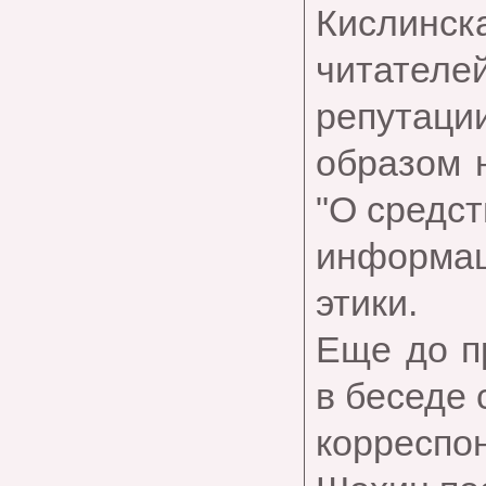
Кислинск
читател
репутации
образом 
"О средс
информа
этики.
Еще до п
в беседе 
корресп