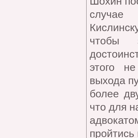
Шохин по
случае 
Кислинску
чтобы 
достоинст
этого н
выхода п
более дв
что для н
адвокато
пройтись 