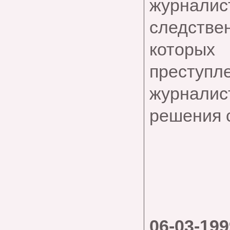
журна
следстве
которых
преступле
журнали
решения 
06-03-199