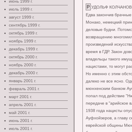
июнь 1999 г.
РУДОЛЬФ КОЛЧАНОВ, 
июль 1999 г.
Едва закончив брачные
август 1999 г.
Монако, немецкий прин
сентябрь 1999 г.
деловые будни. Потомс
октябрь 1999 г.
возвращению многомил
ноябрь 1999 г.
произведений искусств
декабрь 1999 г.
время в ГДР. Закон дов
октябрь 2000 г.
владельцы такого имущ
ноябрь 2000 г.
нацистами, то могут рас
декабрь 2000 г.
Но именно с этим обст
январь 2001 г.
далеко не все ясно. Од
мюнхенским банком Ау
февраль 2001 г.
попал под действие "Н
март 2001 г.
передаче в "арийское в
апрель 2001 г.
1938 года нацисты опу
май 2001 г.
Ауфхойзеров, а главу 
июнь 2001 г.
еврейской общины Мюнх
июль 2001 г.