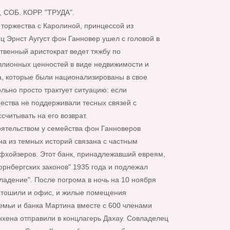
СОБ. КОРР. "ТРУДА".
 торжества с Каролиной, принцессой из
ц Эрнст Аугуст фон Ганновер ушел с головой в
твенный аристократ ведет тяжбу по
лионных ценностей в виде недвижимости и
а, которые были национализированы в свое
ольно просто трактует ситуацию: если
ества не поддерживали тесных связей с
считывать на его возврат.
оятельством у семейства фон Ганноверов
на из темных историй связана с частным
фхойзеров. Этот банк, принадлежавший евреям,
юрнбергских законов" 1935 года и подлежал
ладение". После погрома в ночь на 10 ноября
стошили и офис, и жилые помещения
семьи и банка Мартина вместе с 600 членами
ена отправили в концлагерь Дахау. Совладелец