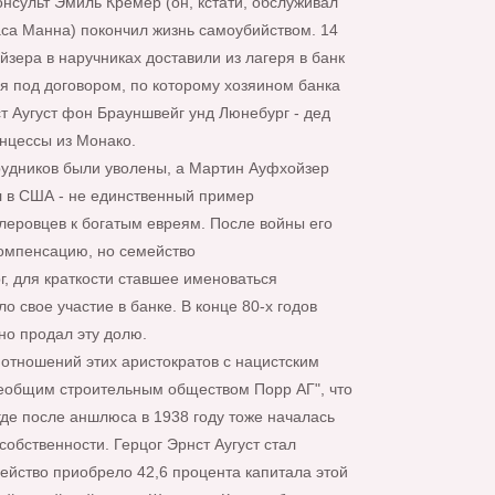
нсульт Эмиль Кремер (он, кстати, обслуживал
са Манна) покончил жизнь самоубийством. 14
зера в наручниках доставили из лагеря в банк
ся под договором, по которому хозяином банка
т Аугуст фон Брауншвейг унд Люнебург - дед
нцессы из Монако.
рудников были уволены, а Мартин Ауфхойзер
 в США - не единственный пример
леровцев к богатым евреям. После войны его
омпенсацию, но семейство
, для краткости ставшее именоваться
о свое участие в банке. В конце 80-х годов
о продал эту долю.
 отношений этих аристократов с нацистским
еобщим строительным обществом Порр АГ", что
где после аншлюса в 1938 году тоже началась
собственности. Герцог Эрнст Аугуст стал
ейство приобрело 42,6 процента капитала этой