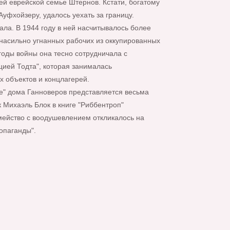
 еврейской семье Штернов. Кстати, богатому
Ауфхойзеру, удалось уехать за границу.
ала. В 1944 году в ней насчитывалось более
 насильно угнанных рабочих из оккупированных
годы войны она тесно сотрудничала с
цией Тодта", которая занималась
х объектов и концлагерей.
ое" дома Ганноверов представляется весьма
 Михаэль Блок в книге "Риббентроп"
емейство с воодушевлением откликалось на
опаганды".