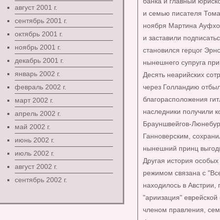
банка и главный юриско
август 2001 г.
и семью писателя Тома
сентябрь 2001 г.
ноября Мартина Ауфхой
октябрь 2001 г.
и заставили подписать
ноябрь 2001 г.
становился герцог Эрнс
декабрь 2001 г.
нынешнего супруга при
январь 2002 г.
Десять неарийских сот
февраль 2002 г.
через Голландию отбыл
благорасположения гит
март 2002 г.
наследники получили к
апрель 2002 г.
Брауншвейгов-Люнебург
май 2002 г.
Ганноверским, сохранил
июнь 2002 г.
нынешний принц выгодн
июль 2002 г.
Другая история особых
август 2002 г.
режимом связана с "Вс
сентябрь 2002 г.
находилось в Австрии, 
"ариизация" еврейской 
членом правления, сем