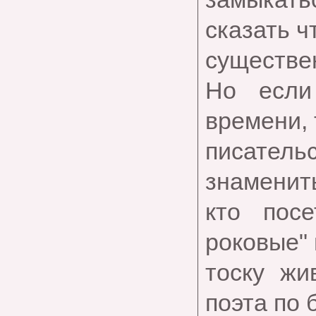
сказать ч
существе
Но если
времени, 
писате
знаменит
кто пос
роковые"
тоску жи
поэта по 