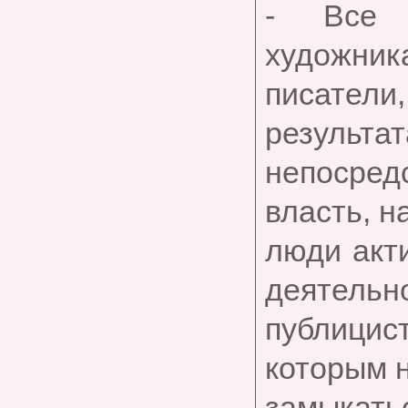
- Все 
художника
писатели
результат
непосре
власть, н
люди акт
деятельн
публицис
которым 
замыкат