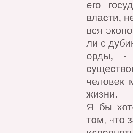
его госу
власти, н
вся экон
ли с дуб
орды, -
существов
человек 
жизни.
Я бы хот
том, что 
исполня