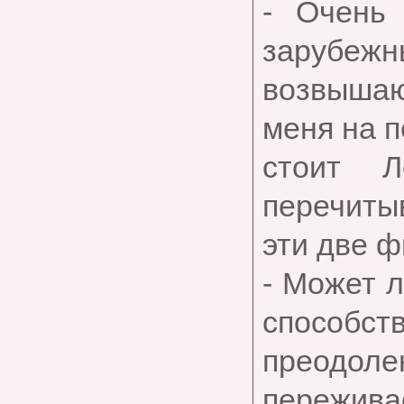
- Очень
зарубежн
возвышаю
меня на п
стоит Л
перечитыв
эти две 
- Может л
способст
преодол
пережива