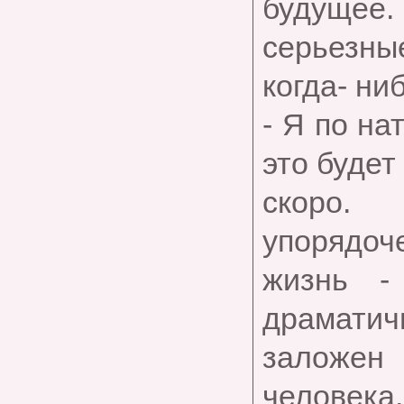
будущее. 
серьезн
когда- ни
- Я по на
это будет
скоро.
упорядоч
жизнь -
драматич
заложе
человека