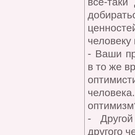
все-таки
добирать
ценнос
человеку 
- Ваши п
в то же в
оптимис
человека.
оптимизм
- Друго
другого ч