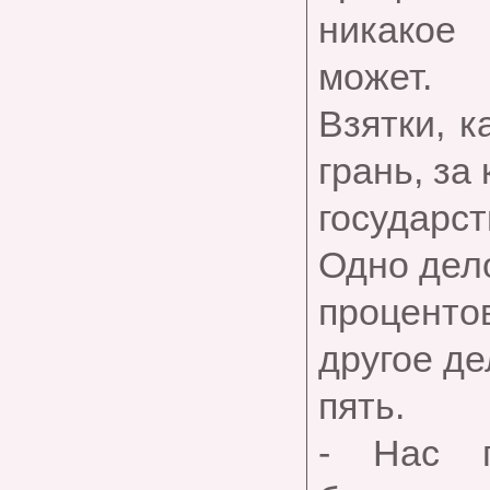
никакое 
может.
Взятки, к
грань, за
государ
Одно дело
процент
другое де
пять.
- Нас п