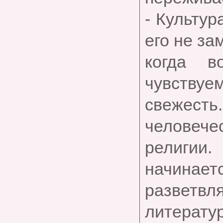
- Культур
его не за
когда в
чувствуем
свежест
человечес
религии
начинаетс
разветвл
литератур