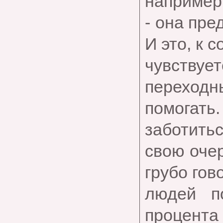
например
- она пре
И это, к 
чувству
переходн
помогать
заботитьс
свою очер
грубо гов
людей п
процента